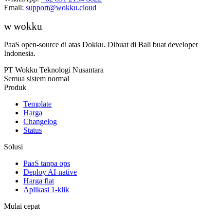
Email:
support@wokku.cloud
w
wokku
PaaS open-source di atas Dokku. Dibuat di Bali buat developer
Indonesia.
PT Wokku Teknologi Nusantara
Semua sistem normal
Produk
Template
Harga
Changelog
Status
Solusi
PaaS tanpa ops
Deploy AI-native
Harga flat
Aplikasi 1-klik
Mulai cepat