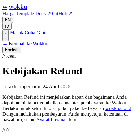
w
wokku
Harga
Template
Docs ↗
GitHub ↗
EN
ID
Masuk
Coba Gratis
← Kembali ke Wokku
English
// legal
Kebijakan Refund
Terakhir diperbarui: 24 April 2026
Kebijakan Refund ini menjelaskan kapan dan bagaimana Anda
dapat meminta pengembalian dana atas pembayaran ke Wokku.
Berlaku untuk seluruh top-up dan paket berbayar di
wokku.cloud
.
Dengan melakukan pembayaran, Anda menyetujui ketentuan di
bawah ini, selain
Syarat Layanan
kami.
// 01