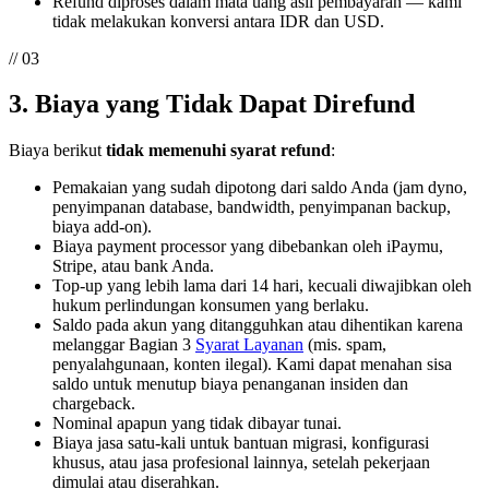
Refund diproses dalam mata uang asli pembayaran — kami
tidak melakukan konversi antara IDR dan USD.
// 03
3. Biaya yang Tidak Dapat Direfund
Biaya berikut
tidak memenuhi syarat refund
:
Pemakaian yang sudah dipotong dari saldo Anda (jam dyno,
penyimpanan database, bandwidth, penyimpanan backup,
biaya add-on).
Biaya payment processor yang dibebankan oleh iPaymu,
Stripe, atau bank Anda.
Top-up yang lebih lama dari 14 hari, kecuali diwajibkan oleh
hukum perlindungan konsumen yang berlaku.
Saldo pada akun yang ditangguhkan atau dihentikan karena
melanggar Bagian 3
Syarat Layanan
(mis. spam,
penyalahgunaan, konten ilegal). Kami dapat menahan sisa
saldo untuk menutup biaya penanganan insiden dan
chargeback.
Nominal apapun yang tidak dibayar tunai.
Biaya jasa satu-kali untuk bantuan migrasi, konfigurasi
khusus, atau jasa profesional lainnya, setelah pekerjaan
dimulai atau diserahkan.